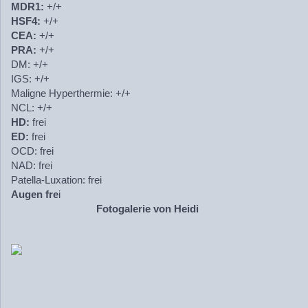
MDR1:
+/+
HSF4:
+/+
CEA:
+/+
PRA:
+/+
DM: +/+
IGS: +/+
Maligne Hyperthermie: +/+
NCL: +/+
HD:
frei
ED:
frei
OCD: frei
NAD: frei
Patella-Luxation: frei
Augen fre
i
Fotogalerie von Heidi